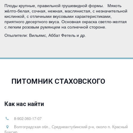
Плоды крупные, правильной грушевидной формы.   Мякоть 
жёлто-белая, сочная, нежная, маслянистая, с незначительной 
кислинкой, с отличными вкусовыми характеристиками, 
приятного десертного вкуса. Основная окраска светло-желтая 
с легким розовым румянцем на солнечной стороне.
Опылители: Вильямс, Аббат Фетель и др. 
ПИТОМНИК СТАХОВСКОГО
Как нас найти
8-902-360-17-07
Волгоградская обл., Среднеахтубинский р-н, около п. Красный
Буксир