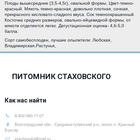
Плоды вышесредние (3,5-4,5г), овальной формы. Цвет-темно-
красный. Мякоть темно-красная, довольно плотная, сочная,
прекрасного кисловато-сладкого вкуса. Сок темноокрашенный.
Косточка средних размеров, овально-яйцевидной формы, от
мякоти отделяется легко. Дегустационная оценка- 4,6-5,0
балла.
Сорт самобесплоден, лучшие опылители: Любская,
Владимирская,Растунья,
ПИТОМНИК СТАХОВСКОГО
Как нас найти
8-902-360-17-07
Волгоградская обл., Среднеахтубинский р-н, около п. Красный
Буксир
stachovski@mail.ru